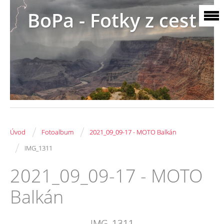
BoPa - Fotky z cest
/
/
Úvod
Fotoalbum
2021_09_09-17 - MOTO Balkán
/
IMG_1311
2021_09_09-17 - MOTO
Balkán
IMG_1311