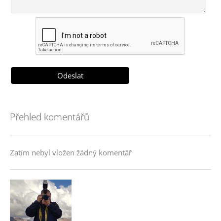
Přehled komentářů
Zatím nebyl vložen žádný komentář