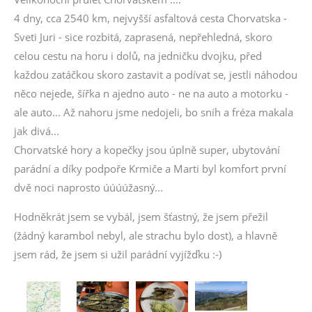
4 dny, cca 2540 km, nejvyšší asfaltová cesta Chorvatska -
Sveti Juri - sice rozbitá, zaprasená, nepřehledná, skoro
celou cestu na horu i dolů, na jedničku dvojku, před
každou zatáčkou skoro zastavit a podívat se, jestli náhodou
něco nejede, šířka n ajedno auto - ne na auto a motorku -
ale auto... Až nahoru jsme nedojeli, bo sníh a fréza makala
jak divá...
Chorvatské hory a kopečky jsou úplně super, ubytování
parádní a díky podpoře Krmiče a Marti byl komfort první
dvě noci naprosto úúúúžasný...
Hodněkrát jsem se vybál, jsem šťastný, že jsem přežil
(žádný karambol nebyl, ale strachu bylo dost), a hlavně
jsem rád, že jsem si užil parádní vyjížďku :-)