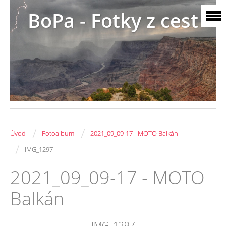
BoPa - Fotky z cest
/
/
Úvod
Fotoalbum
2021_09_09-17 - MOTO Balkán
/
IMG_1297
2021_09_09-17 - MOTO
Balkán
IMG_1297