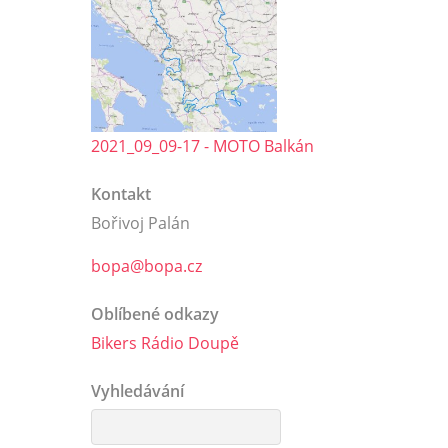
2021_09_09-17 - MOTO Balkán
Kontakt
Bořivoj Palán
bopa@bopa.cz
Oblíbené odkazy
Bikers Rádio Doupě
Vyhledávání