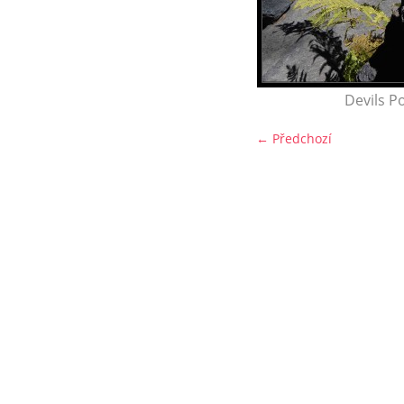
Devils P
← Předchozí