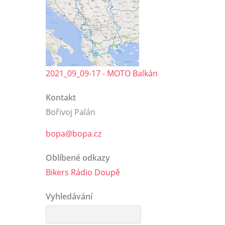
2021_09_09-17 - MOTO Balkán
Kontakt
Bořivoj Palán
bopa@bopa.cz
Oblíbené odkazy
Bikers Rádio Doupě
Vyhledávání