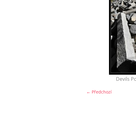
Devils P
← Předchozí