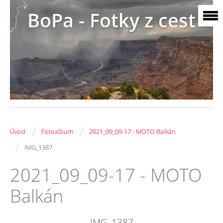
BoPa - Fotky z cest
/
/
Úvod
Fotoalbum
2021_09_09-17 - MOTO Balkán
/
IMG_1387
2021_09_09-17 - MOTO
Balkán
IMG_1387