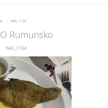
/
ko
IMG_1134
TO Rumunsko
IMG_1134