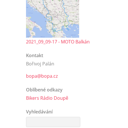
2021_09_09-17 - MOTO Balkán
Kontakt
Bořivoj Palán
bopa@bopa.cz
Oblíbené odkazy
Bikers Rádio Doupě
Vyhledávání