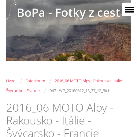
BoPa - Fotky z cest
/
/
Úvod
Fotoalbum
2016_06 MOTO Alpy - Rakousko - Itálie -
/
Švýcarsko - Francie
047 - WP_20160622_15_37_12_Rich
2016_06 MOTO Alpy -
Rakousko - Itálie -
Švýcarsko - Francie