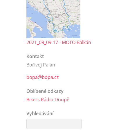
2021_09_09-17 - MOTO Balkán
Kontakt
Bořivoj Palán
bopa@bopa.cz
Oblíbené odkazy
Bikers Rádio Doupě
Vyhledávání