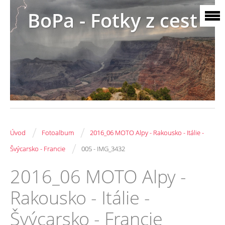
BoPa - Fotky z cest
/
/
Úvod
Fotoalbum
2016_06 MOTO Alpy - Rakousko - Itálie -
/
Švýcarsko - Francie
005 - IMG_3432
2016_06 MOTO Alpy -
Rakousko - Itálie -
Švýcarsko - Francie