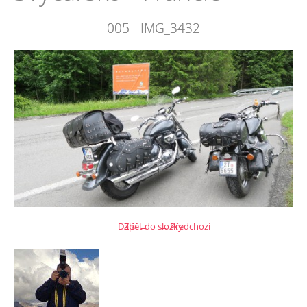
005 - IMG_3432
Další →
Zpět do složky
← Předchozí