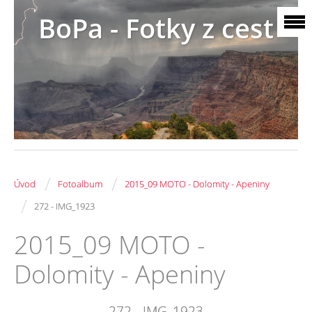
BoPa - Fotky z cest
/
/
Úvod
Fotoalbum
2015_09 MOTO - Dolomity - Apeniny
/
272 - IMG_1923
2015_09 MOTO -
Dolomity - Apeniny
272 - IMG_1923