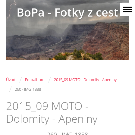
BoPa - Fotky z cest
/
/
Úvod
Fotoalbum
2015_09 MOTO - Dolomity - Apeniny
/
260 - IMG_1888
2015_09 MOTO -
Dolomity - Apeniny
260 - IMG_1888