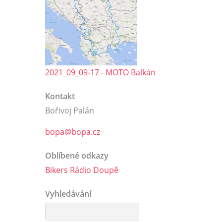
2021_09_09-17 - MOTO Balkán
Kontakt
Bořivoj Palán
bopa@bopa.cz
Oblíbené odkazy
Bikers Rádio Doupě
Vyhledávání