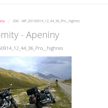
/
iny
200 - WP_20150914_12_44_36_Pro__highres
mity - Apeniny
50914_12_44_36_Pro__highres