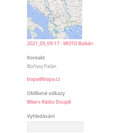
2021_09_09-17 - MOTO Balkán
Kontakt
Bořivoj Palán
bopa@bopa.cz
Oblíbené odkazy
Bikers Rádio Doupě
Vyhledávání