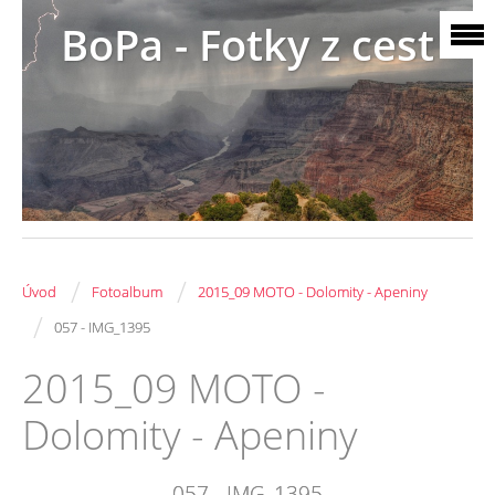
BoPa - Fotky z cest
/
/
Úvod
Fotoalbum
2015_09 MOTO - Dolomity - Apeniny
/
057 - IMG_1395
2015_09 MOTO -
Dolomity - Apeniny
057 - IMG_1395