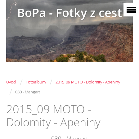
BoPa - Fotky z cest
/
/
Úvod
Fotoalbum
2015_09 MOTO - Dolomity - Apeniny
/
030 - Mangart
2015_09 MOTO -
Dolomity - Apeniny
030 - Mangart