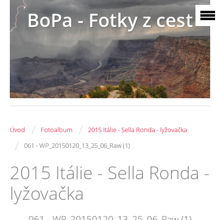
BoPa - Fotky z cest
/
/
Úvod
Fotoalbum
2015 Itálie - Sella Ronda - lyžovačka
/
061 - WP_20150120_13_25_06_Raw (1)
2015 Itálie - Sella Ronda -
lyžovačka
061 - WP_20150120_13_25_06_Raw (1)