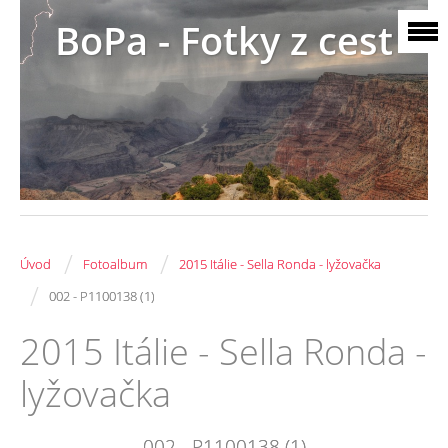
BoPa - Fotky z cest
/
/
Úvod
Fotoalbum
2015 Itálie - Sella Ronda - lyžovačka
/
002 - P1100138 (1)
2015 Itálie - Sella Ronda -
lyžovačka
002 - P1100138 (1)