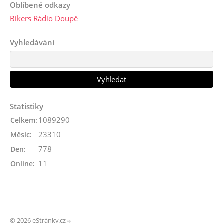
Oblíbené odkazy
Bikers Rádio Doupě
Vyhledávání
Statistiky
1089290
Celkem:
23310
Měsíc:
778
Den:
11
Online:
© 2026 eStránky.cz