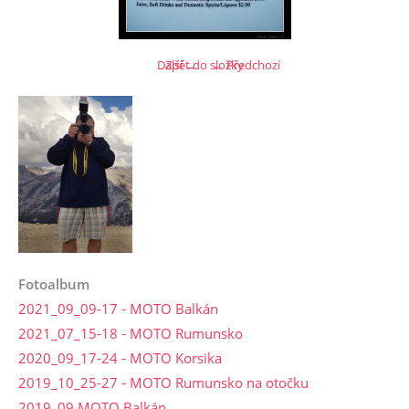
Další →
Zpět do složky
← Předchozí
Fotoalbum
2021_09_09-17 - MOTO Balkán
2021_07_15-18 - MOTO Rumunsko
2020_09_17-24 - MOTO Korsika
2019_10_25-27 - MOTO Rumunsko na otočku
2019_09 MOTO Balkán