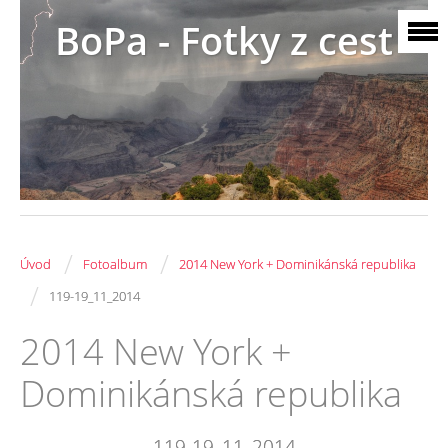
BoPa - Fotky z cest
/
/
Úvod
Fotoalbum
2014 New York + Dominikánská republika
/
119-19_11_2014
2014 New York +
Dominikánská republika
119-19_11_2014