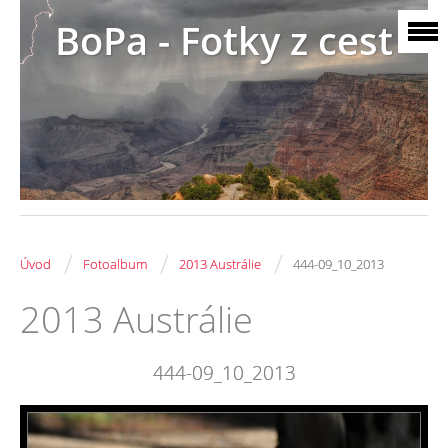
BoPa - Fotky z cest
/
/
/
Úvod
Fotoalbum
2013 Austrálie
444-09_10_2013
2013 Austrálie
444-09_10_2013