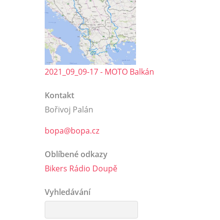
2021_09_09-17 - MOTO Balkán
Kontakt
Bořivoj Palán
bopa@bopa.cz
Oblíbené odkazy
Bikers Rádio Doupě
Vyhledávání