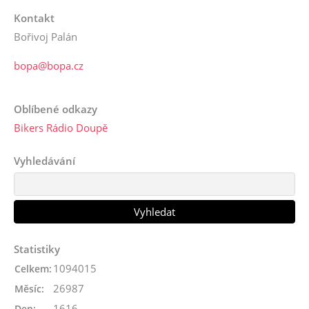
Kontakt
Bořivoj Palán
bopa@bopa.cz
Oblíbené odkazy
Bikers Rádio Doupě
Vyhledávání
Statistiky
1094015
Celkem:
26987
Měsíc:
1616
Den: