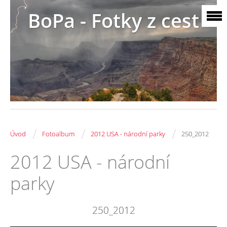
BoPa - Fotky z cest
/
/
/
Úvod
Fotoalbum
2012 USA - národní parky
250_2012
2012 USA - národní
parky
250_2012