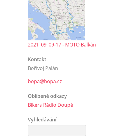
2021_09_09-17 - MOTO Balkán
Kontakt
Bořivoj Palán
bopa@bopa.cz
Oblíbené odkazy
Bikers Rádio Doupě
Vyhledávání