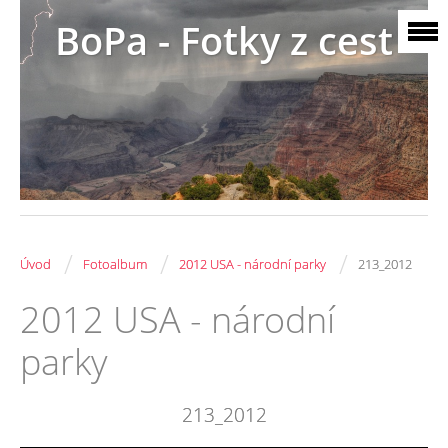
BoPa - Fotky z cest
/
/
/
Úvod
Fotoalbum
2012 USA - národní parky
213_2012
2012 USA - národní
parky
213_2012