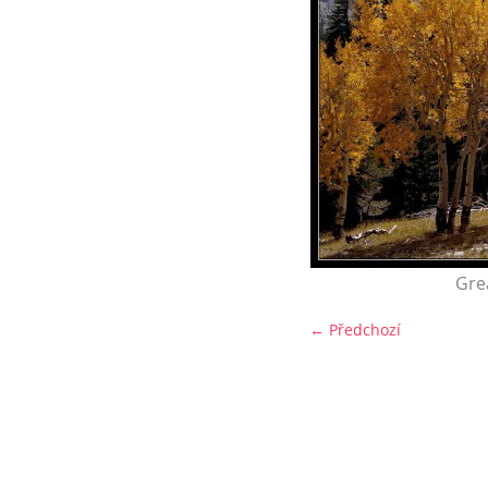
Gre
← Předchozí