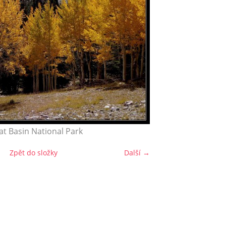
at Basin National Park
Zpět do složky
Další →