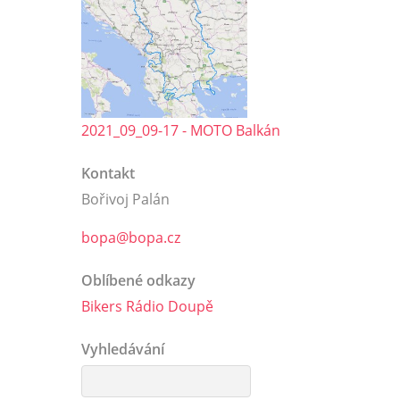
2021_09_09-17 - MOTO Balkán
Kontakt
Bořivoj Palán
bopa@bopa.cz
Oblíbené odkazy
Bikers Rádio Doupě
Vyhledávání