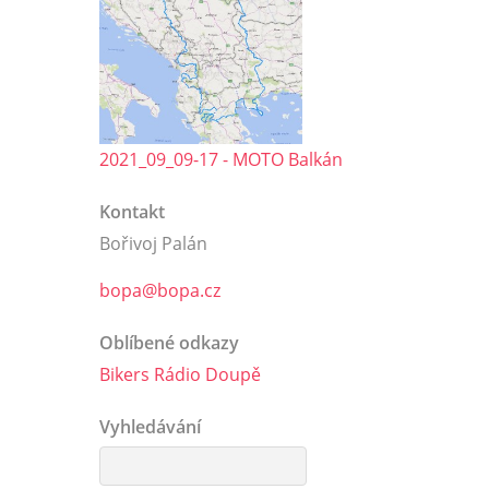
2021_09_09-17 - MOTO Balkán
Kontakt
Bořivoj Palán
bopa@bopa.cz
Oblíbené odkazy
Bikers Rádio Doupě
Vyhledávání