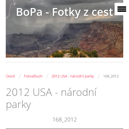
BoPa - Fotky z cest
/
/
/
Úvod
Fotoalbum
2012 USA - národní parky
168_2012
2012 USA - národní
parky
168_2012