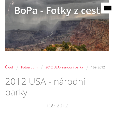
BoPa - Fotky z cest
/
/
/
Úvod
Fotoalbum
2012 USA - národní parky
159_2012
2012 USA - národní
parky
159_2012