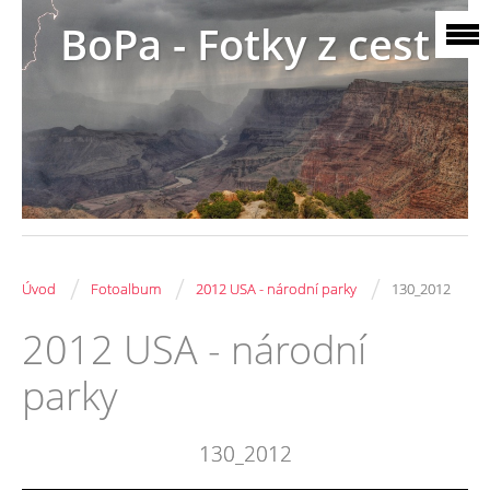
BoPa - Fotky z cest
/
/
/
Úvod
Fotoalbum
2012 USA - národní parky
130_2012
2012 USA - národní
parky
130_2012