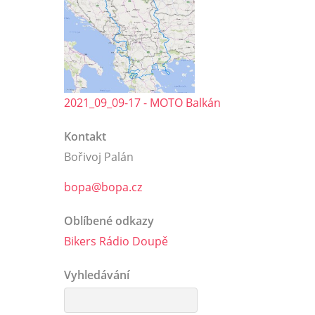
2021_09_09-17 - MOTO Balkán
Kontakt
Bořivoj Palán
bopa@bopa.cz
Oblíbené odkazy
Bikers Rádio Doupě
Vyhledávání