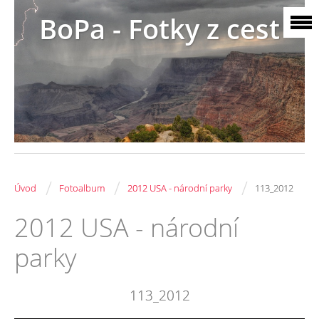
BoPa - Fotky z cest
/
/
/
Úvod
Fotoalbum
2012 USA - národní parky
113_2012
2012 USA - národní
parky
113_2012