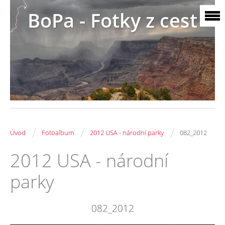
BoPa - Fotky z cest
/
/
/
Úvod
Fotoalbum
2012 USA - národní parky
082_2012
2012 USA - národní
parky
082_2012