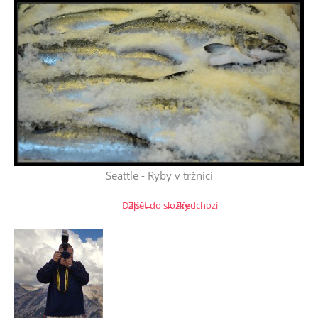
Seattle - Ryby v tržnici
Další →
Zpět do složky
← Předchozí