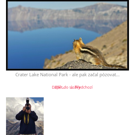
Crater Lake National Park - ale pak začal pózovat...
Další →
Zpět do složky
← Předchozí