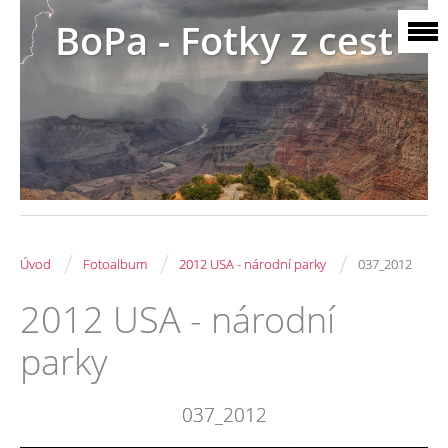
BoPa - Fotky z cest
/
/
/
Úvod
Fotoalbum
2012 USA - národní parky
037_2012
2012 USA - národní
parky
037_2012