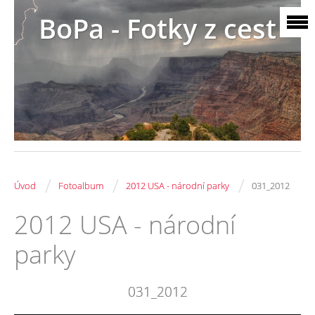
BoPa - Fotky z cest
/
/
/
Úvod
Fotoalbum
2012 USA - národní parky
031_2012
2012 USA - národní
parky
031_2012