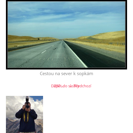
Cestou na sever k sopkám
Další →
Zpět do složky
← Předchozí