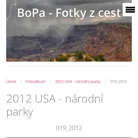
BoPa - Fotky z cest
/
/
/
Úvod
Fotoalbum
2012 USA - národní parky
019_2012
2012 USA - národní
parky
019_2012