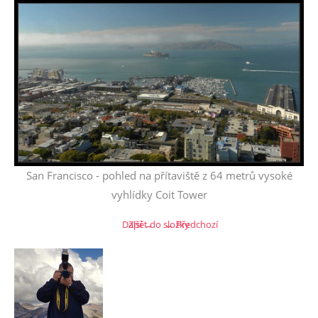
San Francisco - pohled na přítaviště z 64 metrů vysoké
vyhlídky Coit Tower
Další →
Zpět do složky
← Předchozí