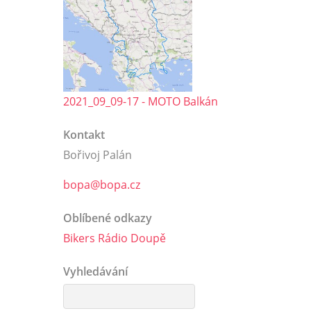
2021_09_09-17 - MOTO Balkán
Kontakt
Bořivoj Palán
bopa@bopa.cz
Oblíbené odkazy
Bikers Rádio Doupě
Vyhledávání