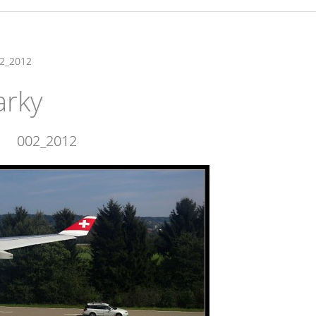
2_2012
arky
002_2012