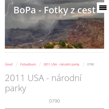
BoPa - Fotky z cest
/
/
/
Úvod
Fotoalbum
2011 USA - národní parky
0790
2011 USA - národní
parky
0790