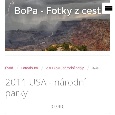
BoPa - Fotky z cest
/
/
/
Úvod
Fotoalbum
2011 USA - národní parky
0740
2011 USA - národní
parky
0740