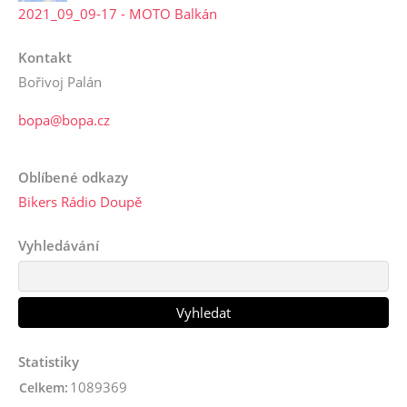
2021_09_09-17 - MOTO Balkán
Kontakt
Bořivoj Palán
bopa@bopa.cz
Oblíbené odkazy
Bikers Rádio Doupě
Vyhledávání
Statistiky
1089369
Celkem: