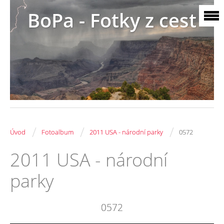
BoPa - Fotky z cest
/
/
/
Úvod
Fotoalbum
2011 USA - národní parky
0572
2011 USA - národní
parky
0572