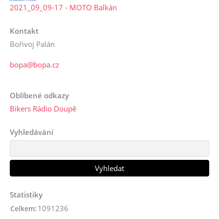
2021_09_09-17 - MOTO Balkán
Kontakt
Bořivoj Palán
bopa@bopa.cz
Oblíbené odkazy
Bikers Rádio Doupě
Vyhledávání
Statistiky
1091236
Celkem: