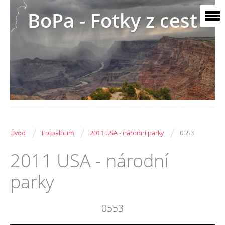
BoPa - Fotky z cest
/
/
/
Úvod
Fotoalbum
2011 USA - národní parky
0553
2011 USA - národní
parky
0553