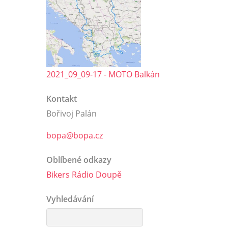
2021_09_09-17 - MOTO Balkán
Kontakt
Bořivoj Palán
bopa@bopa.cz
Oblíbené odkazy
Bikers Rádio Doupě
Vyhledávání