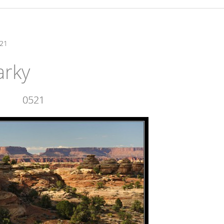
21
arky
0521