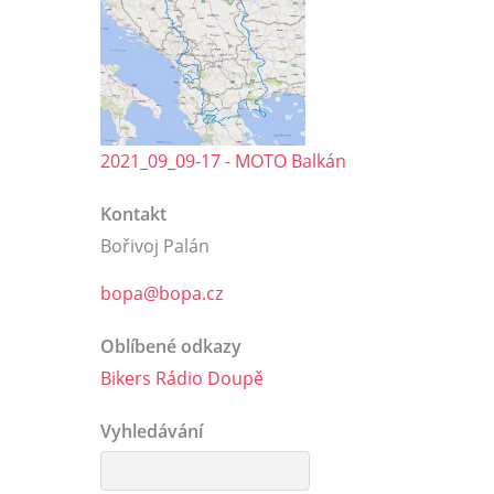
2021_09_09-17 - MOTO Balkán
Kontakt
Bořivoj Palán
bopa@bopa.cz
Oblíbené odkazy
Bikers Rádio Doupě
Vyhledávání