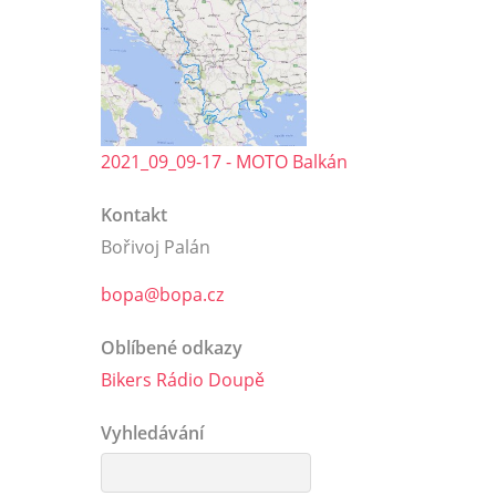
2021_09_09-17 - MOTO Balkán
Kontakt
Bořivoj Palán
bopa@bopa.cz
Oblíbené odkazy
Bikers Rádio Doupě
Vyhledávání