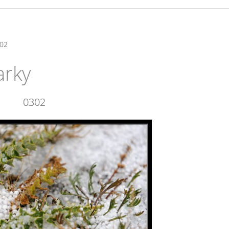
02
arky
0302