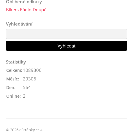
Oblíbené odkazy
Bikers Rádio Doupě
Vyhledávání
Statistiky
1089306
Celkem:
23306
Měsíc:
564
Den:
2
Online:
© 2026 eStránky.cz