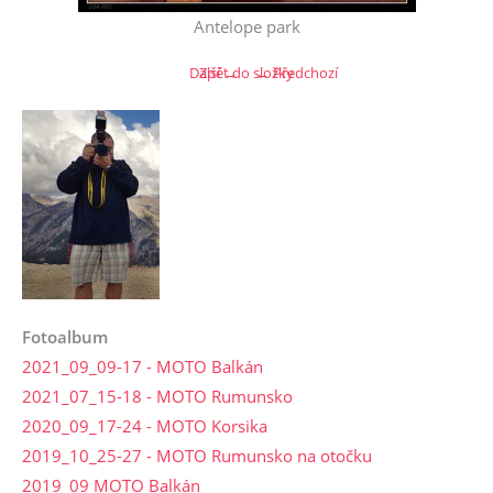
Antelope park
Další →
Zpět do složky
← Předchozí
Fotoalbum
2021_09_09-17 - MOTO Balkán
2021_07_15-18 - MOTO Rumunsko
2020_09_17-24 - MOTO Korsika
2019_10_25-27 - MOTO Rumunsko na otočku
2019_09 MOTO Balkán