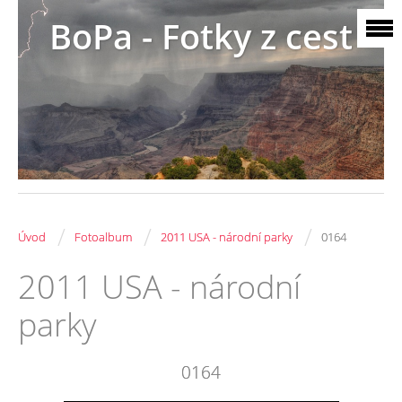
BoPa - Fotky z cest
/
/
/
Úvod
Fotoalbum
2011 USA - národní parky
0164
2011 USA - národní
parky
0164