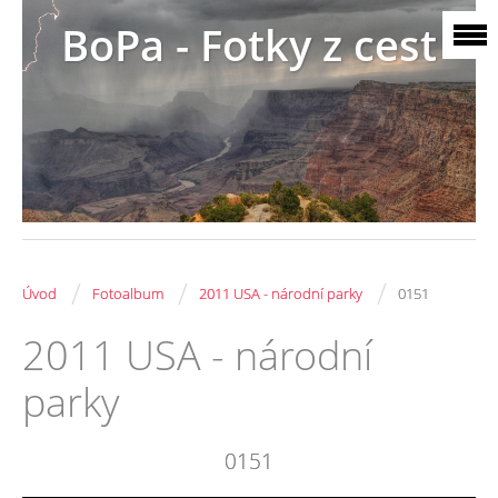
BoPa - Fotky z cest
/
/
/
Úvod
Fotoalbum
2011 USA - národní parky
0151
2011 USA - národní
parky
0151