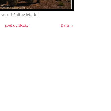
cson - hřbitov letadel
Zpět do složky
Další →