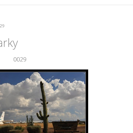
29
arky
0029