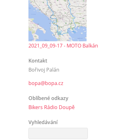
2021_09_09-17 - MOTO Balkán
Kontakt
Bořivoj Palán
bopa@bopa.cz
Oblíbené odkazy
Bikers Rádio Doupě
Vyhledávání