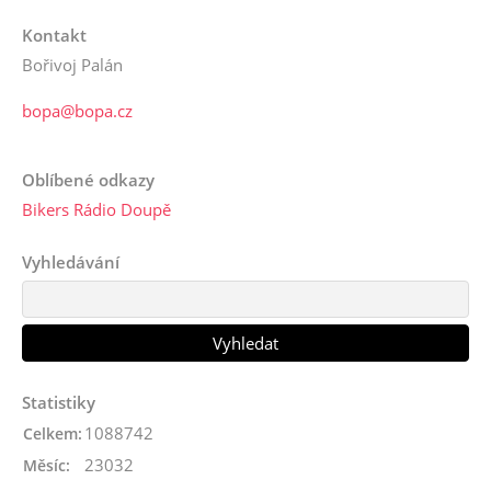
Kontakt
Bořivoj Palán
bopa@bopa.cz
Oblíbené odkazy
Bikers Rádio Doupě
Vyhledávání
Statistiky
1088742
Celkem:
23032
Měsíc: