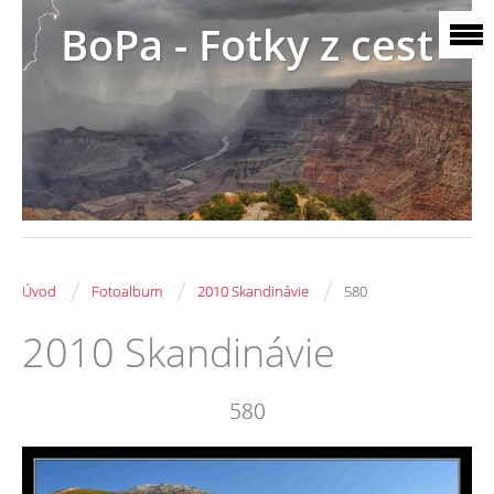
BoPa - Fotky z cest
/
/
/
Úvod
Fotoalbum
2010 Skandinávie
580
2010 Skandinávie
580