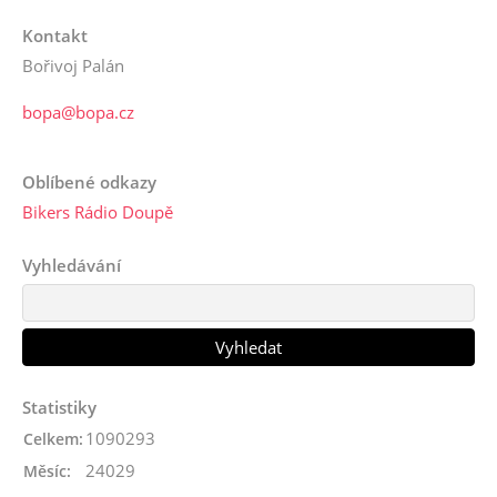
Kontakt
Bořivoj Palán
bopa@bopa.cz
Oblíbené odkazy
Bikers Rádio Doupě
Vyhledávání
Statistiky
1090293
Celkem:
24029
Měsíc: