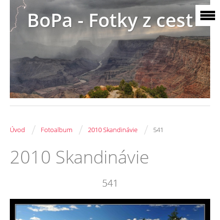
BoPa - Fotky z cest
/
/
/
Úvod
Fotoalbum
2010 Skandinávie
541
2010 Skandinávie
541