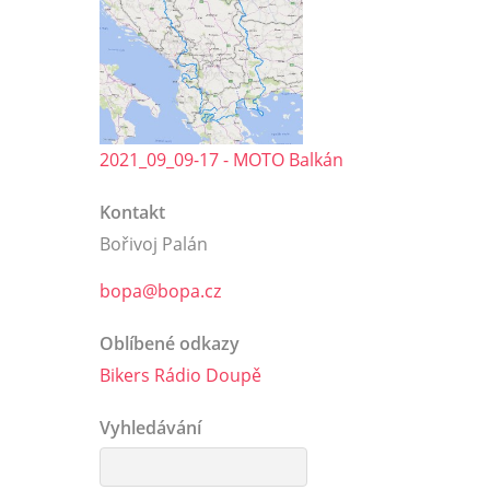
2021_09_09-17 - MOTO Balkán
Kontakt
Bořivoj Palán
bopa@bopa.cz
Oblíbené odkazy
Bikers Rádio Doupě
Vyhledávání